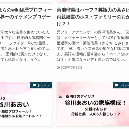
らのwiki経歴プロフィー
菊池瑠美はハーフ？英語力の高さ
世界一のイケメンプロゲー
両親経営のホストファミリーのお
げ？！
で今大きな注目を集めている人
元フリーアナウンサーの深津瑠美さん。 
手です。 世界的人気格闘ゲー
は、メジャーリーガーとして活躍する菊池
リートファイター6での活躍っ
星選手の妻の、菊池瑠美（きくち るみ）
何者と思われた方も多いのでは
です。 落ち着いた雰囲気や知的な印象に
。 圧倒的な実力だけでなく、
え、英語を流暢に話す姿から「ハーフなの
でも話題となり「イケ...
は？」と気になった方も多いのではない...
2026年3月13日
トレンド
トレ