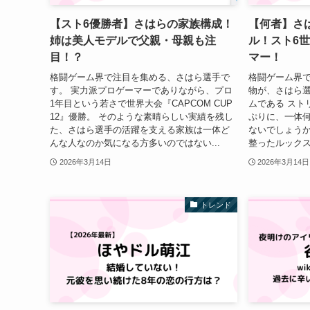
【スト6優勝者】さはらの家族構成！
【何者】さは
姉は美人モデルで父親・母親も注
ル！スト6
目！？
マー！
格闘ゲーム界で注目を集める、さはら選手で
格闘ゲーム界
す。 実力派プロゲーマーでありながら、プロ
物が、さはら選
1年目という若さで世界大会『CAPCOM CUP
ムである スト
12』優勝。 そのような素晴らしい実績を残し
ぷりに、一体
た、さはら選手の活躍を支える家族は一体ど
ないでしょうか
んな人なのか気になる方多いのではない...
整ったルックス
2026年3月14日
2026年3月14日
トレンド