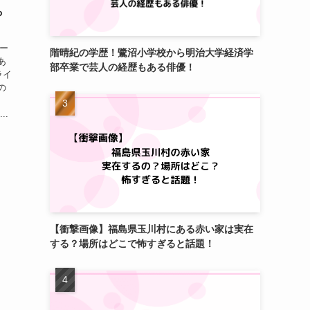
ら
ルー
階晴紀の学歴！鷺沼小学校から明治大学経済学
あ
部卒業で芸人の経歴もある俳優！
ライ
の
..
【衝撃画像】福島県玉川村にある赤い家は実在
する？場所はどこで怖すぎると話題！