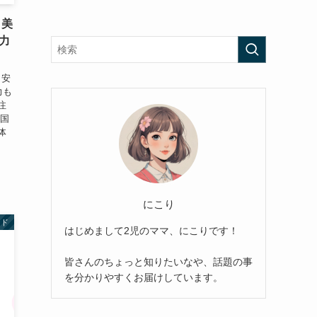
！美
力
、安
力も
注
全国
体
にこり
ンド
はじめまして2児のママ、にこりです！
皆さんのちょっと知りたいなや、話題の事
を分かりやすくお届けしています。