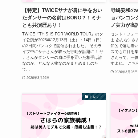
【特定】TWICEサナが肩に手をおい
野嶋晏和のw
たダンサーの名前はBONO？！ミナ
ョパンコン
とも共演歴あり！
ノ実力が高
TWICE『THIS IS FOR WORLD TOUR』のタ
セント・フォ
イ公演が2025年12月13日（土）・14日（日）
ま あんな）さ
の2日間バンコクで開催されました。 そのラ
知的で落ち着
イブ中にサナさんが取った行動が話題に！ サ
スでも注目を集
ナさんがダンサーの肩に手を置いた相手は誰
さんって、一
なのか、どんな人物なのかまとめましのた
すよね。 こち
で...
2026年3月25日
2026年3月29日
トレンド