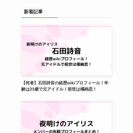
新着記事
【何者】石田詩音の経歴wikiプロフィール！年
齢は23歳で元アイドル！前世は橘純恋！