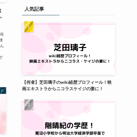
人気記事
は
か
現在
雄
さん
加
で
【何者】芝田璃子のwiki経歴プロフィール！映
画エキストラからニコラスケイジの妻に！
ンド