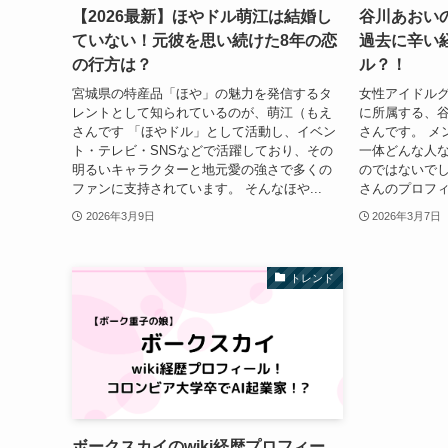
【2026最新】ほやドル萌江は結婚し
谷川あおいの
ていない！元彼を思い続けた8年の恋
過去に辛い
の行方は？
ル？！
宮城県の特産品「ほや」の魅力を発信するタ
女性アイドル
レントとして知られているのが、萌江（もえ
に所属する、谷
さんです 「ほやドル」として活動し、イベン
さんです。 メ
ト・テレビ・SNSなどで活躍しており、その
一体どんな人
明るいキャラクターと地元愛の強さで多くの
のではないでし
ファンに支持されています。 そんなほや...
さんのプロフィ
2026年3月9日
2026年3月7日
トレンド
ボークスカイのwiki経歴プロフィー