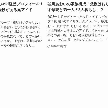
wiki経歴プロフィール！
谷川あおいの家族構成！父親はお
経験がある元アイド
ず母親と弟一人の3人暮らし！？
2025年11月デビューした女性アイドルグ
プ「夜明けのアイリス」のメンバー、谷川
グループ「夜明けのアイリス」
おい（たにかわ あおい）さん。 デビュー
川あおい（たにかわ あおい）
ブは満員となり注目のアイドルであったも
ンバーの谷川あおいさんって、
のその後、谷川あおいさんは脱退してい
なのか気になっている方も多い
ま。。 そんな谷川あおいさんについて、「.
ょうか。 まずは、谷川あおい
ールや経歴が気になり...
2026年3月7日