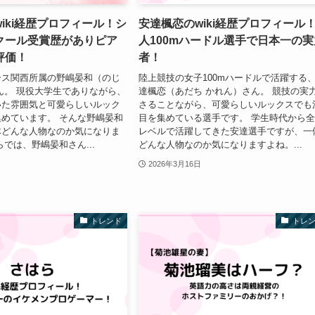
iki経歴プロフィール！シ
安達楓恋のwiki経歴プロフィール
クール受賞歴がありピア
人100mハードル選手で日本一の実
評価！
者！
ース関西所属の野嶋晏和（のじ
陸上競技の女子100mハードルで活躍する
ん。 現役大学生でありながら、
達楓恋（あだち かれん）さん。 競技の実
いた雰囲気と可愛らしいルック
さることながら、可愛らしいルックスでも
めています。 そんな野嶋晏和
目を集めている選手です。 学生時代から
体どんな人物なのか気になりま
レベルで活躍してきた安達選手ですが、一
らでは、野嶋晏和さん...
どんな人物なのか気になりますよね。...
2026年3月16日
トレンド
トレ