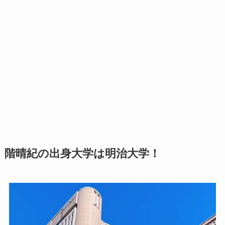
階晴紀の出身大学は
明
治大学！