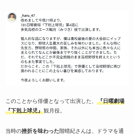
このことから俳優となって出演した、
『日曜劇場
『下剋上球児』
観月役。
当時の
挫折を味わった
階晴紀さんは、ドラマを通