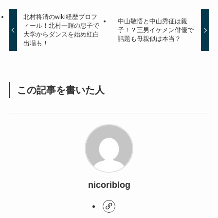
北村将清のwiki経歴プロフ
中山敬悟と中山秀征は親
ィール！北村一輝の息子で
子！？三男イケメン俳優で
大学からダンスを始め紅白
話題も母親似は本当？
出場も！
この記事を書いた人
nicoriblog