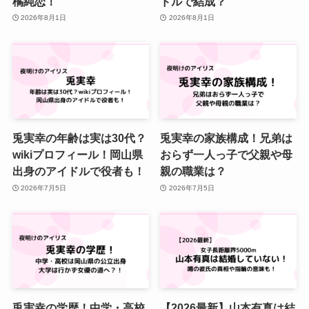
橘純恋！
ドルで結成？
2026年8月1日
2026年8月1日
兎実幸の年齢は実は30代？
兎実幸の家族構成！兄弟は
wikiプロフィール！岡山県
おらず一人っ子で父親や母
出身のアイドルで役者も！
親の職業は？
2026年7月5日
2026年7月5日
兎実幸の学歴！中学・高校
【2026最新】山本有真は結